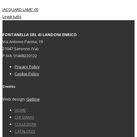
JACQUARD LAME’-05
Leggi tutto
FONTANELLA SRL di LANDONI ENRICO
Via Antonio Parma, 19
21047 Saronno (Va)
P.IVA: 01468220122
Privacy Policy
Cookie Policy
Credits
Web design:
Getline
HOME
CHI SIAMO
COLLEZIONI
CATALOGO