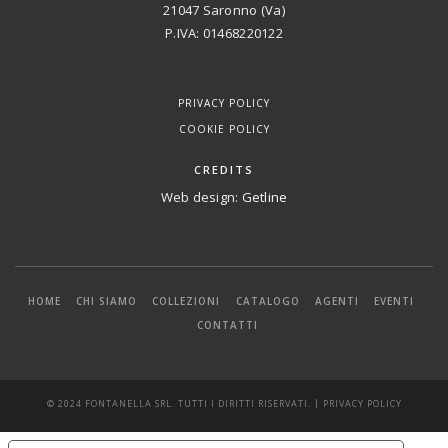
21047 Saronno (Va)
P.IVA: 01468220122
PRIVACY POLICY
COOKIE POLICY
CREDITS
Web design:
Getline
HOME
CHI SIAMO
COLLEZIONI
CATALOGO
AGENTI
EVENTI
CONTATTI
|
© 2024 FONTANELLA SRL. TUTTI I DIRITTI RISERVATI.
PRIVACY POLICY