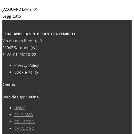
JACQUARD LAME’-01
Leggi tutto
FONTANELLA SRL di LANDONI ENRICO
Via Antonio Parma, 19
21047 Saronno (Va)
P.IVA: 01468220122
Privacy Policy
Cookie Policy
Credits
Web design:
Getline
HOME
CHI SIAMO
COLLEZIONI
CATALOGO