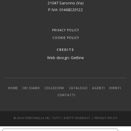
21047 Saronno (Va)
P.IVA: 01468220122
PRIVACY POLICY
COOKIE POLICY
CREDITS
Web design:
Getline
HOME
CHI SIAMO
COLLEZIONI
CATALOGO
AGENTI
EVENTI
CONTATTI
|
© 2024 FONTANELLA SRL. TUTTI I DIRITTI RISERVATI.
PRIVACY POLICY