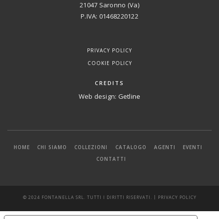
21047 Saronno (Va)
P.IVA: 01468220122
PRIVACY POLICY
COOKIE POLICY
CREDITS
Web design:
Getline
HOME
CHI SIAMO
COLLEZIONI
CATALOGO
AGENTI
EVENTI
CONTATTI
|
© 2024 FONTANELLA SRL. TUTTI I DIRITTI RISERVATI.
PRIVACY POLICY